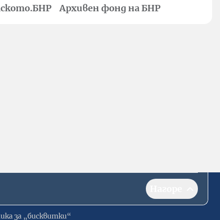
ското.БНР
Архивен фонд на БНР
Нагоре
ика за „бисквитки“