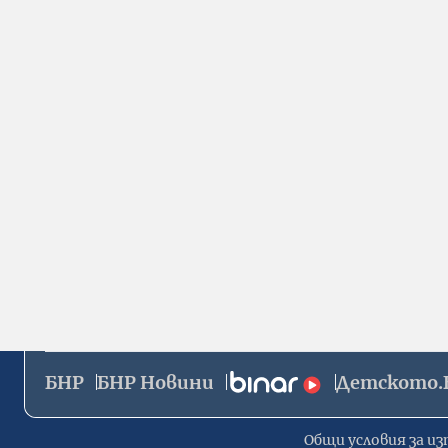
БНР
БНР Новини
Детското.
Общи условия за из