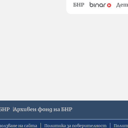
БНР
Дет
БНР
Архивен фонд на БНР
ползване на сайта
Политика за поверителност
Полит