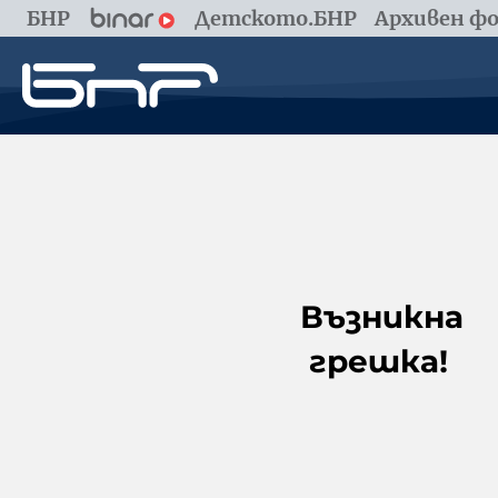
БНР
Детското.БНР
Архивен фо
Възникна
грешка!