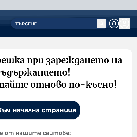
решка при зареждането на
съдържанието!
тайте отново по-късно!
Към начална страница
е от нашите сайтове: