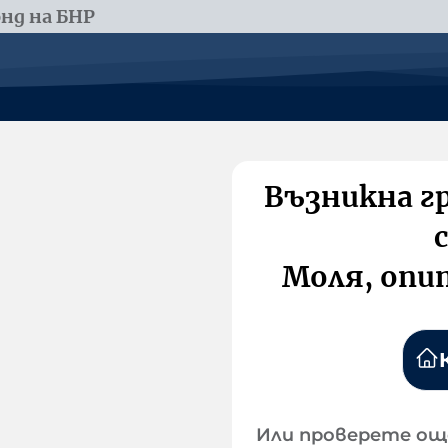
нд на БНР
Възникна г
Моля, опи
Или проверете ощ