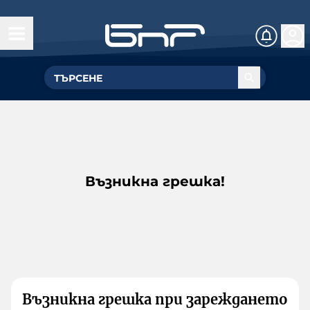
Възникна грешка!
Възникна грешка при зареждането