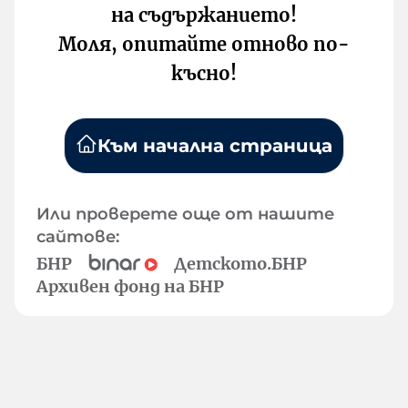
на съдържанието!
Моля, опитайте отново по-
късно!
Към начална страница
Или проверете още от нашите
сайтове:
БНР
Детското.БНР
Архивен фонд на БНР