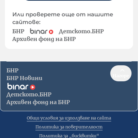
Или проверете още от нашите
сайтове:
БНР
Детското.БНР
Архивен фонд на БНР
БНР
Нагоре
БНР Новини
Детското.БНР
Архивен фонд на БНР
Общи условия за използване на сайта
Политика за поверителност
Политика за „бисквитки“