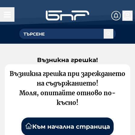
Възникна грешка!
Възникна грешка при зареждането
на съдържанието!
Моля, опитайте отново по-
късно!
Към начална страница