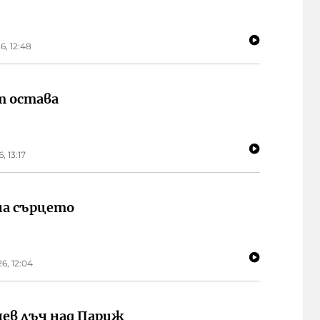
6, 12:48
т остава
, 13:17
на сърцето
6, 12:04
ев лъч над Париж