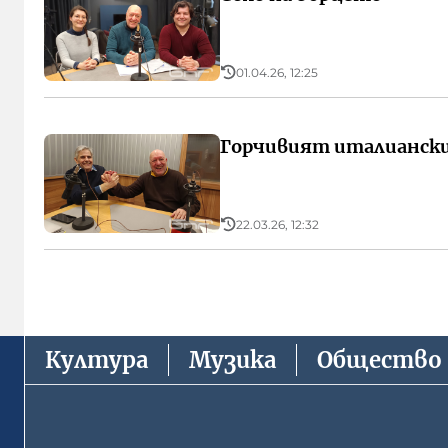
01.04.26, 12:25
Горчивият италиански
22.03.26, 12:32
Култура
Музика
Общество