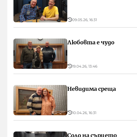
09.05.26, 16:31
Любовта е чудо
19.04.26, 13:46
Невидима среща
10.04.26, 16:31
Соло на сърцето