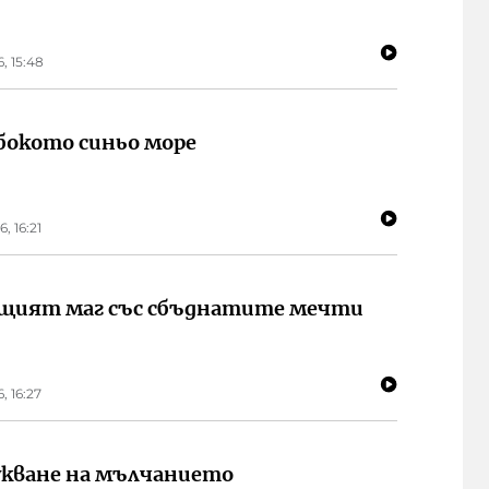
6, 15:48
бокото синьо море
6, 16:21
щият маг със сбъднатите мечти
6, 16:27
кване на мълчанието