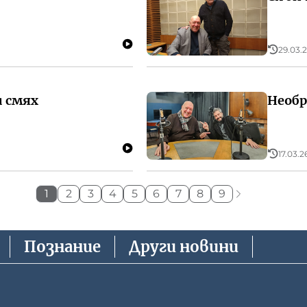
29.03.2
 смях
Необр
17.03.26
1
2
3
4
5
6
7
8
9
Познание
Други новини