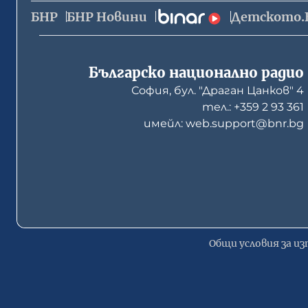
БНР
БНР Новини
Детското.
Българско национално радио
София, бул. "Драган Цанков" 4
тел.: +359 2 93 361
имейл: web.support@bnr.bg
Общи условия за из