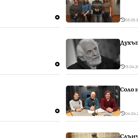
03.05.2
Духъ
13.04.26
Соло 
04.04.2
Слънч