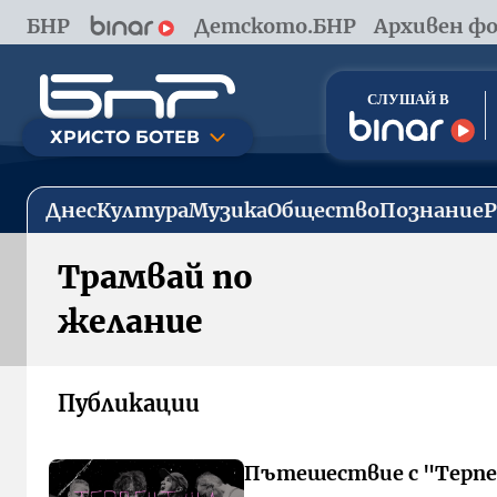
БНР
Детското.БНР
Архивен фо
ХРИСТО БОТЕВ
Днес
Култура
Музика
Общество
Познание
Трамвай по
желание
Публикации
Пътешествие с "Терп