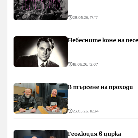
28.06.26, 17:17
Небесните коне на пес
18.06.26, 12:07
В търсене на проходи
23.05.26, 16:34
Геолюция в цирка