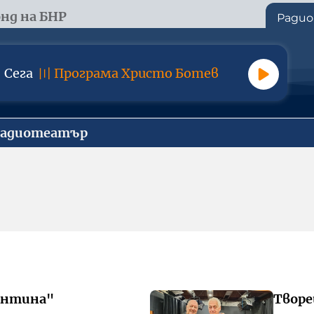
нд на БНР
Радио
Сега
〣
Програма Христо Ботев
Радиотеатър
ентина"
Творе