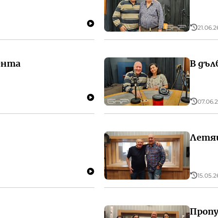
21.06.2
ента
В дъл
07.06.2
Летя
15.05.2
Пропу