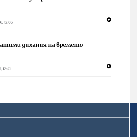
6, 12:05
атими дихания на времето
, 12:41