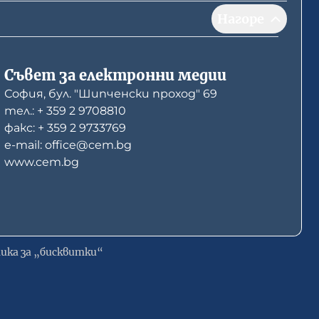
Нагоре
Съвет за електронни медии
София, бул. "Шипченски проход" 69
тел.: + 359 2 9708810
факс: + 359 2 9733769
е-mail: office@cem.bg
www.cem.bg
ика за „бисквитки“