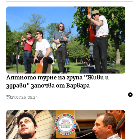
Лятното турне на група "Живи и
здрави" започва от Варвара
27.07.26, 09:24