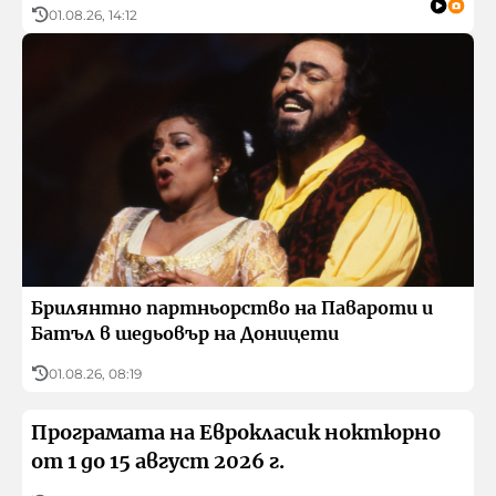
01.08.26, 14:12
Брилянтно партньорство на Павароти и
Батъл в шедьовър на Доницети
01.08.26, 08:19
Програмата на Еврокласик ноктюрно
от 1 до 15 август 2026 г.