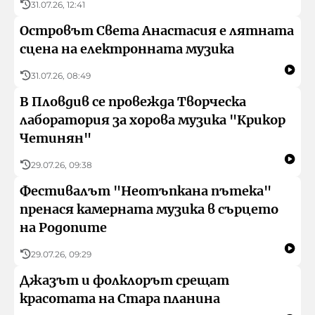
31.07.26, 12:41
Островът Света Анастасия е лятната
сцена на електронната музика
31.07.26, 08:49
В Пловдив се провежда Творческа
лаборатория за хорова музика "Крикор
Четинян"
29.07.26, 09:38
Фестивалът "Неотъпкана пътека"
пренася камерната музика в сърцето
на Родопите
29.07.26, 09:29
Джазът и фолклорът срещат
красотата на Стара планина