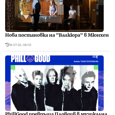
Нова постановка на "Валкюра" в Мюнхен
18.07.26, 08:05
PhillGood превръща Пловдив в музикална