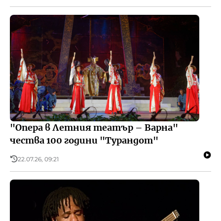
"Опера в Летния театър – Варна"
чества 100 години "Турандот"
22.07.26, 09:21