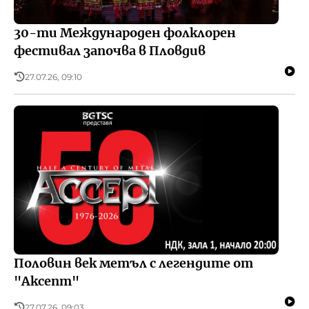
30-ти Международен фолклорен
фестивал започва в Пловдив
27.07.26, 09:10
Половин век метъл с легендите от
"Аксепт"
27.07.26, 09:03