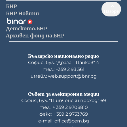
БНР
Нагоре
БНР Новини
Детското.БНР
Архивен фонд на БНР
Българско национално радио
София, бул. "Драган Цанков" 4
тел.: +359 2 93 361
имейл: web.support@bnr.bg
Съвет за електронни медии
София, бул. "Шипченски проход" 69
тел.: + 359 2 9708810
факс: + 359 2 9733769
е-mail: office@cem.bg