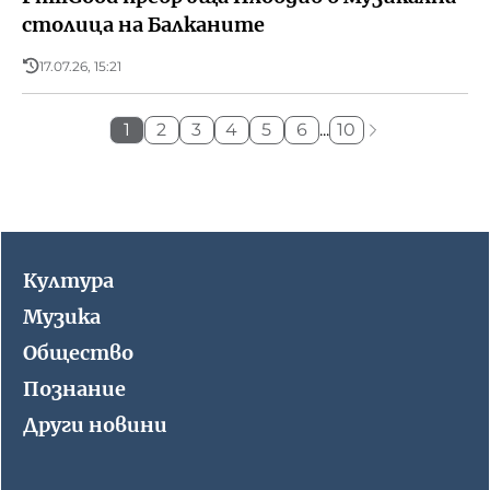
столица на Балканите
17.07.26, 15:21
1
2
3
4
5
6
...
10
Култура
Музика
Общество
Познание
Други новини