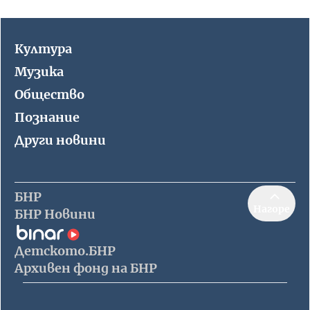
Култура
Музика
Общество
Познание
Други новини
БНР
Нагоре
БНР Новини
Детското.БНР
Архивен фонд на БНР