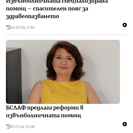
Извънболничната специализирана
помощ – спасителен пояс за
здравеопазването
20.07.26, 11:35
БСЛАФ предлага реформи в
извънболничната помощ
13.07.26, 13:08