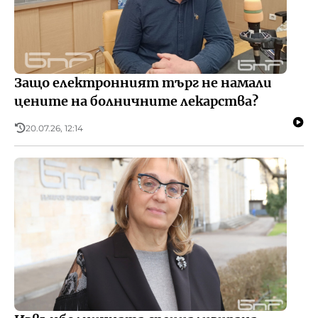
Защо електронният търг не намали
цените на болничните лекарства?
20.07.26, 12:14