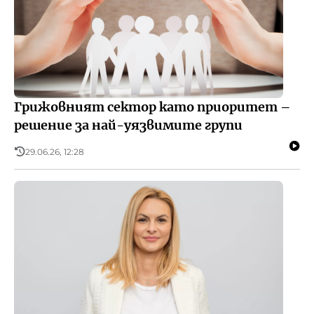
Грижовният сектор като приоритет –
решение за най-уязвимите групи
29.06.26, 12:28