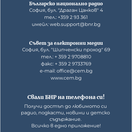
Българско национално радио
София, бул. "Драган Цанков" 4
тел.: +359 2 93 361
имейл: web.support@bnr.bg
Съвет за електронни медии
София, бул. "Шипченски проход" 69
тел.: + 359 2 9708810
факс: + 359 2 9733769
е-mail: office@cem.bg
www.cem.bg
Свали БНР на телефона си!
Получи достъп до любимото си 
радио, подкасти, новини и детско 
съдържание. 

Всичко в едно приложение!