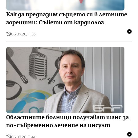
Как да предпазим сърцето си в летните
горещини: Съвети от кардиолог
06.07.26, 11:53
Областните болници получават шанс за
по-съвременно лечение на инсулт
06.07.26, 11:40