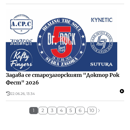
Задава се старозагорският "Доктор Рок
Фест" 2026
22.06.26, 13:34
1
2
3
4
5
6
...
10