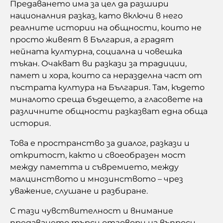
Предаването има за цел да разшири
националния разказ, като включи в него
реалните истории на общности, които не
просто живеят в България, а градят
нейната културна, социална и човешка
тъкан. Очакват ви разкази за традиции,
памет и хора, които са неразделна част от
пъстрата култура на България. Там, където
миналото среща бъдещето, а гласовете на
различните общности разказват една обща
история.
Това е пространство за диалог, разкази и
откритост, както и своеобразен мост
между паметта и съвремието, между
малцинството и мнозинството – чрез
уважение, слушане и разбиране.
С тази чувствителност и внимание
предаването търси отговори на въпроси