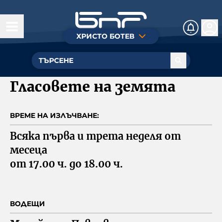
ХРИСТО БОТЕВ
Днес
Култура
Гласовете на земята
Музика
ВРЕМЕ НА ИЗЛЪЧВАНЕ:
Общество
Всяка първа и трета неделя от 
Познание
месеца

от 17.00 ч. до 18.00 ч.
Радиотеатър
БНР
Детското.БНР
ВОДЕЩИ
Архивен фонд на БНР