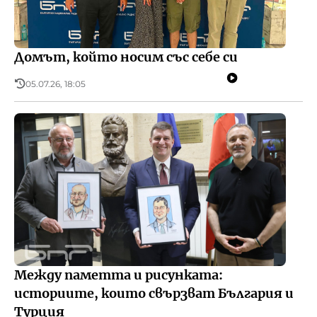
Домът, който носим със себе си
05.07.26, 18:05
Между паметта и рисунката:
историите, които свързват България и
Турция