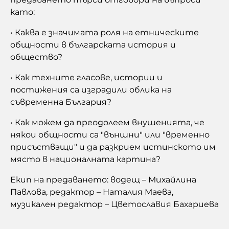
като:
• Каква е значимата роля на етническите
общности в българската история и
общество?
• Как техните гласове, истории и
постижения са изградили облика на
съвременна България?
• Как можем да преодолеем внушенията, че
някои общности са "външни" или "временно
присъстващи" и да разкрием истинското им
място в националната картина?
Екип на предаването: водещ – Михайлина
Павлова, редактор – Наталия Маева,
музикален редактор – Цветославия Бахариева