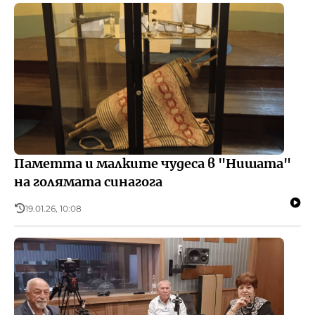
Паметта и малките чудеса в "Нишата"
на голямата синагога
19.01.26, 10:08