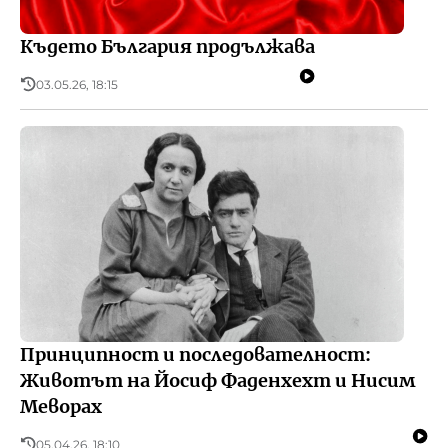
Където България продължава
03.05.26, 18:15
Принципност и последователност:
Животът на Йосиф Фаденхехт и Нисим
Меворах
05.04.26, 18:10