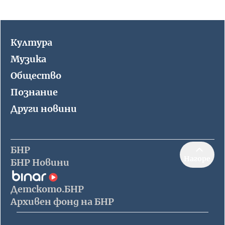
Култура
Музика
Общество
Познание
Други новини
БНР
Нагоре
БНР Новини
Детското.БНР
Архивен фонд на БНР