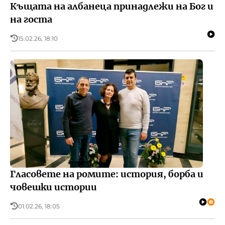
Къщата на албанеца принадлежи на Бог и
на госта
15.02.26, 18:10
Гласовете на ромите: история, борба и
човешки истории
01.02.26, 18:05