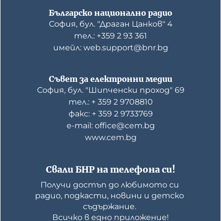
Българско национално радио
София, бул. "Драган Цанков" 4
тел.: +359 2 93 361
имейл: web.support@bnr.bg
Съвет за електронни медии
София, бул. "Шипченски проход" 69
тел.: + 359 2 9708810
факс: + 359 2 9733769
е-mail: office@cem.bg
www.cem.bg
Свали БНР на телефона си!
Получи достъп до любимото си 
радио, подкасти, новини и детско 
съдържание. 

Всичко в едно приложение!