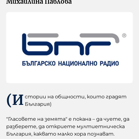
Михайлина Павлова
(И
стории на общности, които градят
България)
"Гласовете на земята" е покана – да чуете, да
разберете, да откриете мултиетническа
България, каквато малко хора познават.