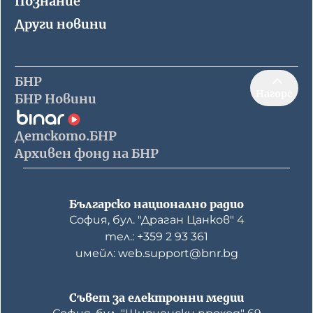
Познание
Други новини
БНР
Нагоре
БНР Новини
Детското.БНР
Архивен фонд на БНР
Българско национално радио
София, бул. "Драган Цанков" 4
тел.: +359 2 93 361
имейл: web.support@bnr.bg
Съвет за електронни медии