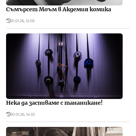
Съмърсет Моъм в Акдемия комика
31.01.26, 12:05
Нека да заспиваме с тананикане!
10.01.26, 14:32