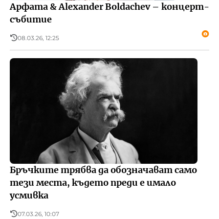
Арфата & Alexander Boldachev – концерт-
събитие
08.03.26, 12:25
Бръчките трябва да обозначават само
тези места, където преди е имало
усмивка
07.03.26, 10:07