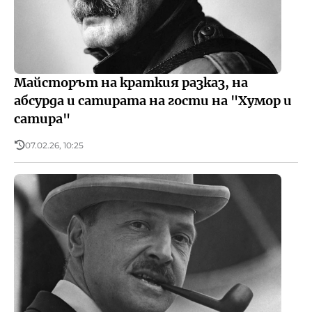
Майсторът на краткия разказ, на
абсурда и сатирата на гости на "Хумор и
сатира"
07.02.26, 10:25