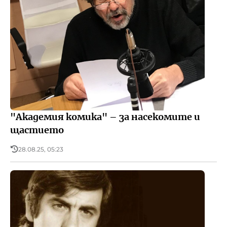
"Академия комика" – за насекомите и
щастието
28.08.25, 05:23