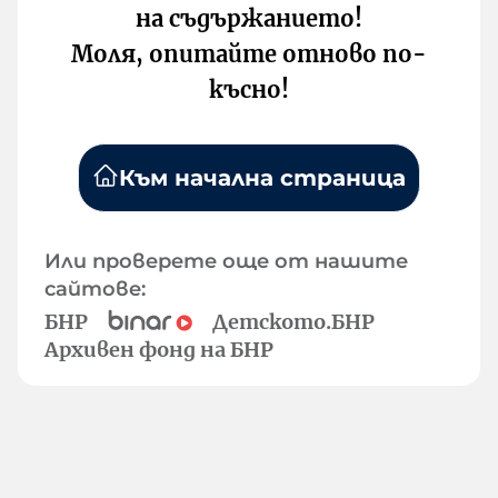
на съдържанието!
Моля, опитайте отново по-
късно!
Към начална страница
Или проверете още от нашите
сайтове:
БНР
Детското.БНР
Архивен фонд на БНР