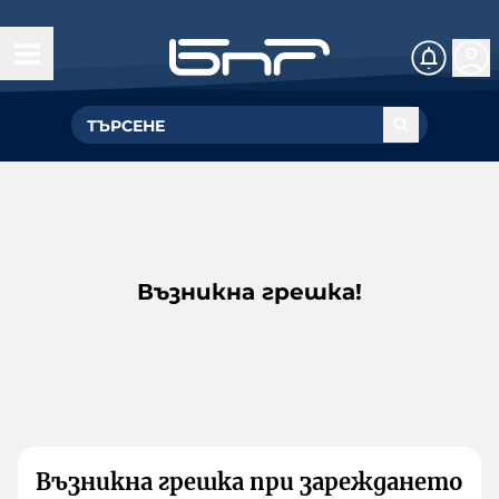
Възникна грешка!
Възникна грешка при зареждането