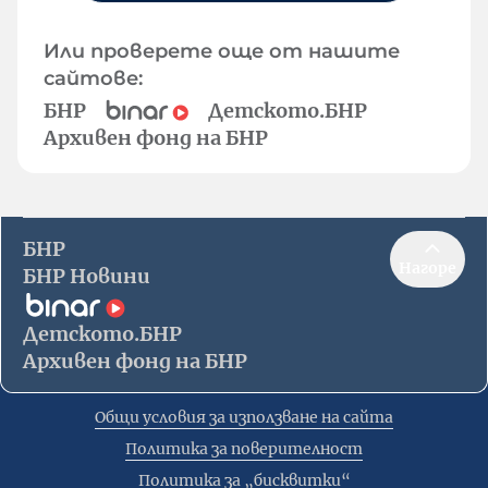
Или проверете още от нашите
сайтове:
БНР
Детското.БНР
Архивен фонд на БНР
БНР
Нагоре
БНР Новини
Детското.БНР
Архивен фонд на БНР
Общи условия за използване на сайта
Политика за поверителност
Политика за „бисквитки“