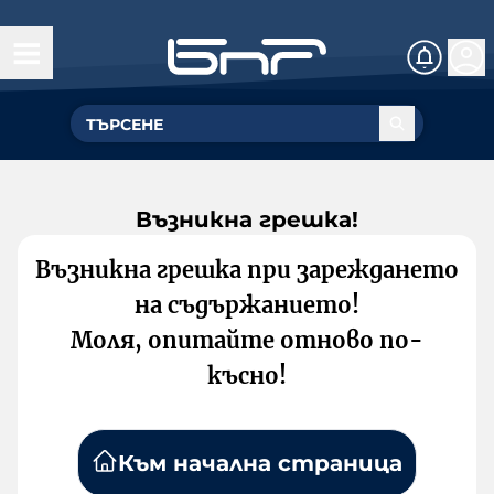
Възникна грешка!
Възникна грешка при зареждането
на съдържанието!
Моля, опитайте отново по-
късно!
Към начална страница