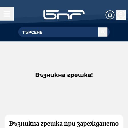
Възникна грешка!
Възникна грешка при зареждането