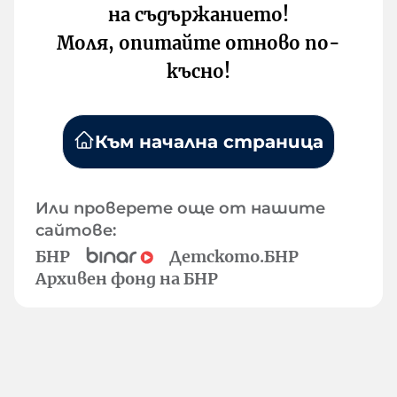
на съдържанието!
Моля, опитайте отново по-
късно!
Към начална страница
Или проверете още от нашите
сайтове:
БНР
Детското.БНР
Архивен фонд на БНР