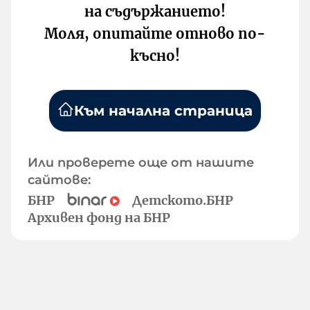
на съдържанието!
Моля, опитайте отново по-
късно!
Към начална страница
Или проверете още от нашите
сайтове:
БНР
Детското.БНР
Архивен фонд на БНР