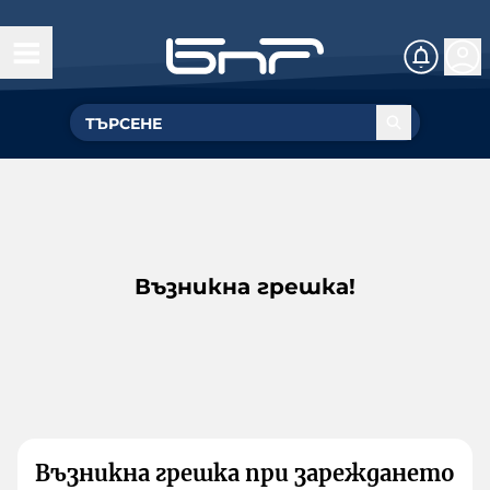
Възникна грешка!
Възникна грешка при зареждането