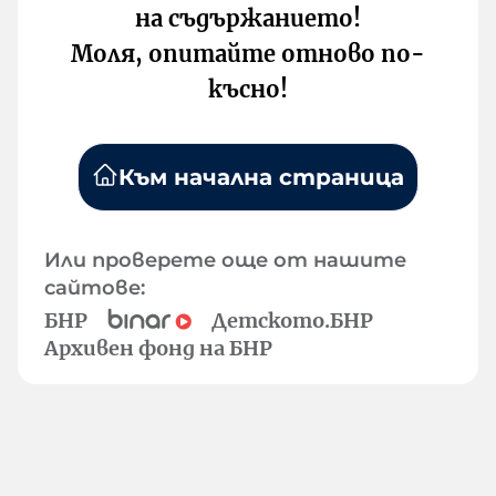
на съдържанието!
Моля, опитайте отново по-
късно!
Към начална страница
Или проверете още от нашите
сайтове:
БНР
Детското.БНР
Архивен фонд на БНР