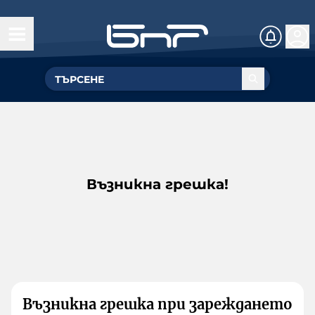
Възникна грешка!
Възникна грешка при зареждането