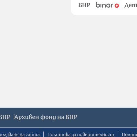
БНР
Дет
БНР
Архивен фонд на БНР
ползване на сайта
Политика за поверителност
Полит