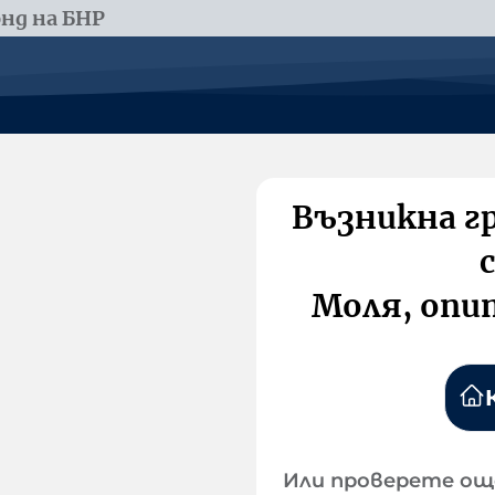
нд на БНР
Възникна г
Моля, опи
Или проверете ощ