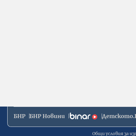
БНР
БНР Новини
Детското.
Общи условия за из