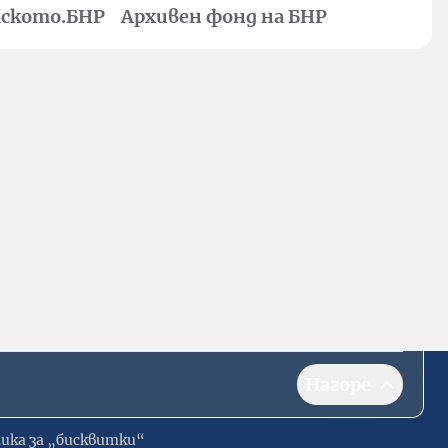
ското.БНР
Архивен фонд на БНР
Нагоре
ика за „бисквитки“