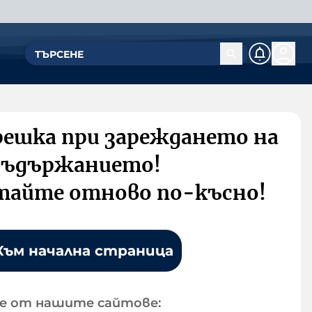
решка при зареждането на
съдържанието!
тайте отново по-късно!
Към начална страница
е от нашите сайтове: