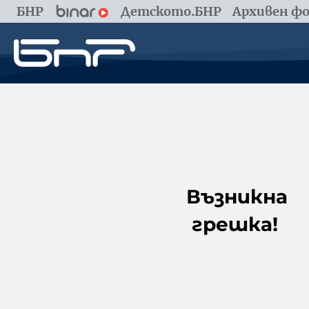
БНР
Детското.БНР
Архивен фо
Възникна
грешка!