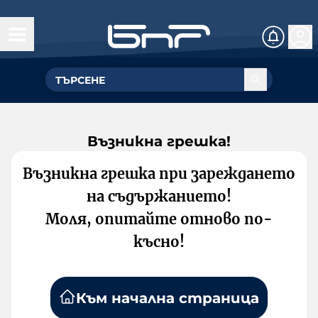
Възникна грешка!
Възникна грешка при зареждането
на съдържанието!
Моля, опитайте отново по-
късно!
Към начална страница