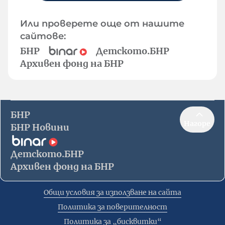
Или проверете още от нашите
сайтове:
БНР
Детското.БНР
Архивен фонд на БНР
БНР
Нагоре
БНР Новини
Детското.БНР
Архивен фонд на БНР
Общи условия за използване на сайта
Политика за поверителност
Политика за „бисквитки“