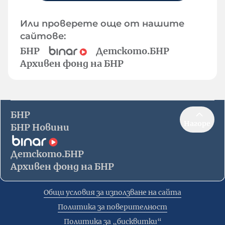
Или проверете още от нашите
сайтове:
БНР
Детското.БНР
Архивен фонд на БНР
БНР
Нагоре
БНР Новини
Детското.БНР
Архивен фонд на БНР
Общи условия за използване на сайта
Политика за поверителност
Политика за „бисквитки“