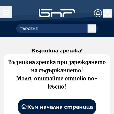
Възникна грешка!
Възникна грешка при зареждането
на съдържанието!
Моля, опитайте отново по-
късно!
Към начална страница