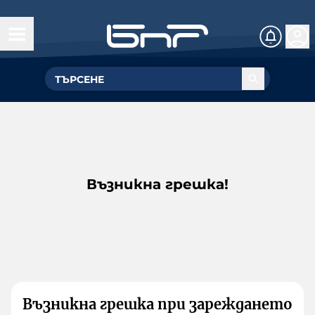
Възникна грешка!
Възникна грешка при зареждането