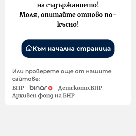
на съдържанието!
Моля, опитайте отново по-
късно!
Към начална страница
Или проверете още от нашите
сайтове:
БНР
Детското.БНР
Архивен фонд на БНР