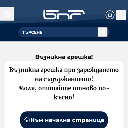
Възникна грешка!
Възникна грешка при зареждането
на съдържанието!
Моля, опитайте отново по-
късно!
Към начална страница