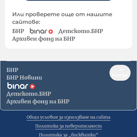
Или проверете още от нашите
сайтове:
БНР
Детското.БНР
Архивен фонд на БНР
БНР
Нагоре
БНР Новини
Детското.БНР
Архивен фонд на БНР
Общи условия за използване на сайта
Политика за поверителност
Политика за „бисквитки“