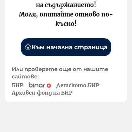
на съдържанието!
Моля, опитайте отново по-
късно!
Към начална страница
Или проверете още от нашите
сайтове:
БНР
Детското.БНР
Архивен фонд на БНР