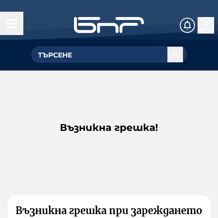
Възникна грешка!
Възникна грешка при зареждането