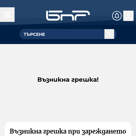
Възникна грешка!
Възникна грешка при зареждането