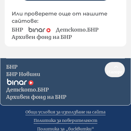
Или проверете още от нашите
сайтове:
БНР
Детското.БНР
Архивен фонд на БНР
БНР
Нагоре
БНР Новини
Детското.БНР
Архивен фонд на БНР
Общи условия за използване на сайта
Политика за поверителност
Политика за „бисквитки“