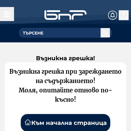
Възникна грешка!
Възникна грешка при зареждането
на съдържанието!
Моля, опитайте отново по-
късно!
Към начална страница