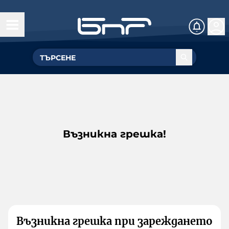
Възникна грешка!
Възникна грешка при зареждането