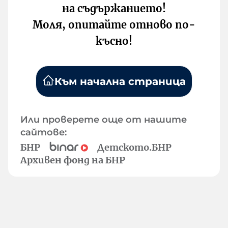
на съдържанието!
Моля, опитайте отново по-
късно!
Към начална страница
Или проверете още от нашите
сайтове:
БНР
Детското.БНР
Архивен фонд на БНР