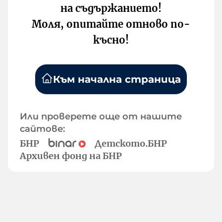
на съдържанието!
Моля, опитайте отново по-
късно!
Към начална страница
Или проверете още от нашите
сайтове:
БНР
Детското.БНР
Архивен фонд на БНР