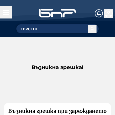
Възникна грешка!
Възникна грешка при зареждането