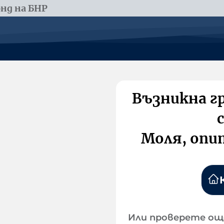
нд на БНР
Възникна г
Моля, опи
Или проверете ощ