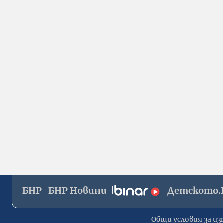
БНР
БНР Новини
Детското.
Общи условия за из