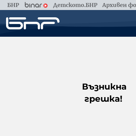
БНР
Детското.БНР
Архивен фо
Възникна
грешка!