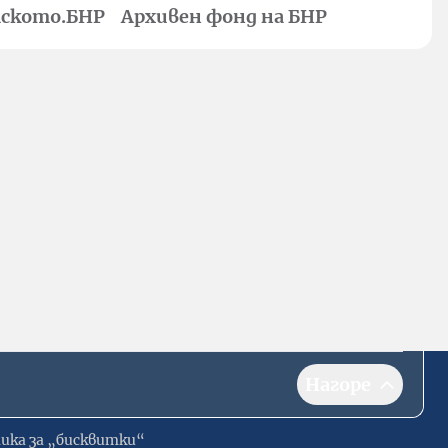
ското.БНР
Архивен фонд на БНР
Нагоре
ика за „бисквитки“