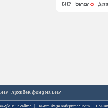
БНР
Дет
БНР
Архивен фонд на БНР
ползване на сайта
Политика за поверителност
Полит