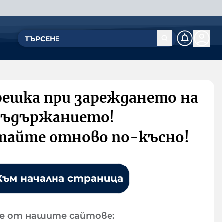
решка при зареждането на
съдържанието!
тайте отново по-късно!
Към начална страница
е от нашите сайтове: