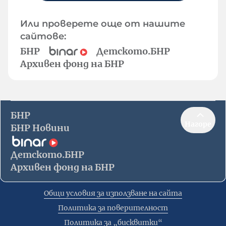
Или проверете още от нашите
сайтове:
БНР
Детското.БНР
Архивен фонд на БНР
БНР
Нагоре
БНР Новини
Детското.БНР
Архивен фонд на БНР
Общи условия за използване на сайта
Политика за поверителност
Политика за „бисквитки“