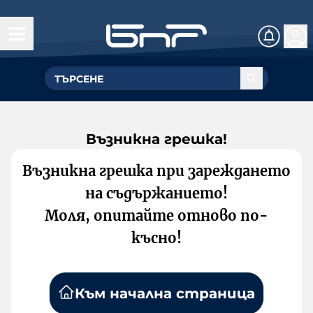
Възникна грешка!
Възникна грешка при зареждането
на съдържанието!
Моля, опитайте отново по-
късно!
Към начална страница