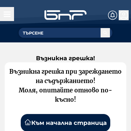
Възникна грешка!
Възникна грешка при зареждането
на съдържанието!
Моля, опитайте отново по-
късно!
Към начална страница