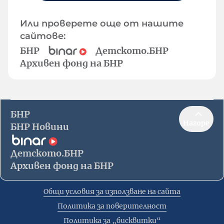
Или проверете още от нашите
сайтове:
БНР
Детското.БНР
Архивен фонд на БНР
БНР
Нагоре
БНР Новини
Детското.БНР
Архивен фонд на БНР
Общи условия за използване на сайта
Политика за поверителност
Политика за „бисквитки“