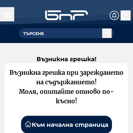
Възникна грешка!
Възникна грешка при зареждането
на съдържанието!
Моля, опитайте отново по-
късно!
Към начална страница