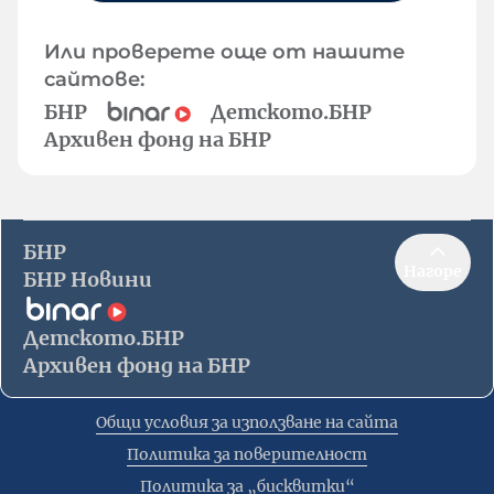
Или проверете още от нашите
сайтове:
БНР
Детското.БНР
Архивен фонд на БНР
БНР
Нагоре
БНР Новини
Детското.БНР
Архивен фонд на БНР
Общи условия за използване на сайта
Политика за поверителност
Политика за „бисквитки“