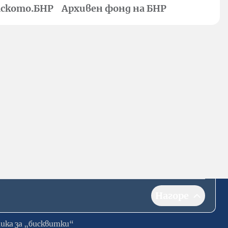
ското.БНР
Архивен фонд на БНР
Нагоре
ика за „бисквитки“