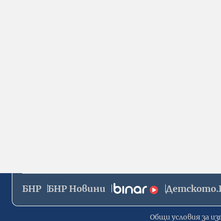
БНР
БНР Новини
Детското.
Общи условия за из