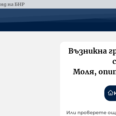
нд на БНР
Възникна г
Моля, опи
Или проверете ощ