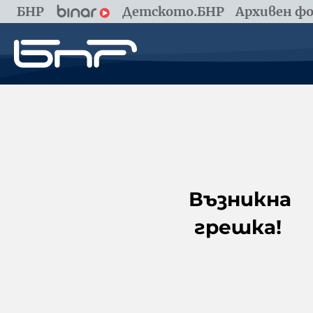
БНР
Детското.БНР
Архивен фо
Възникна
грешка!