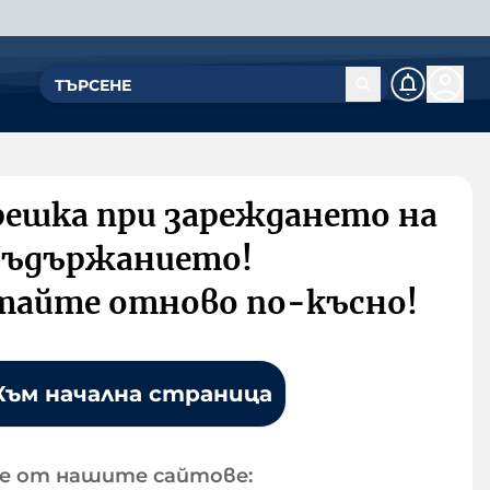
решка при зареждането на
съдържанието!
тайте отново по-късно!
Към начална страница
е от нашите сайтове: