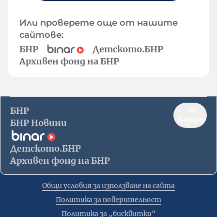
Или проверете още от нашите
сайтове:
БНР
Детското.БНР
Архивен фонд на БНР
БНР
Нагоре
БНР Новини
Детското.БНР
Архивен фонд на БНР
Общи условия за използване на сайта
Политика за поверителност
Политика за „бисквитки“