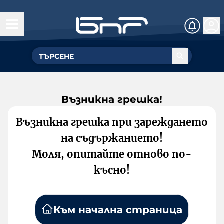
Възникна грешка!
Възникна грешка при зареждането
на съдържанието!
Моля, опитайте отново по-
късно!
Към начална страница