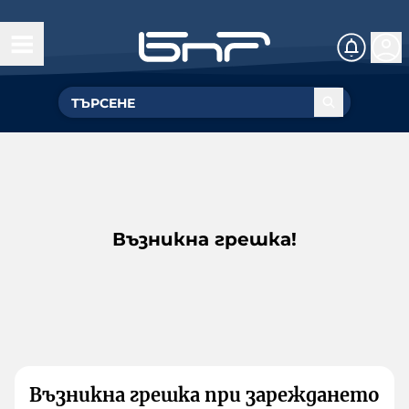
Възникна грешка!
Възникна грешка при зареждането