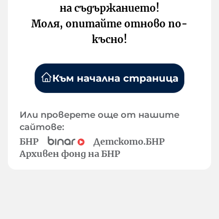
на съдържанието!
Моля, опитайте отново по-
късно!
Към начална страница
Или проверете още от нашите
сайтове:
БНР
Детското.БНР
Архивен фонд на БНР