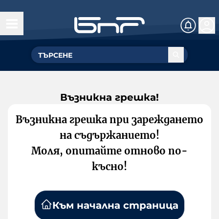
Възникна грешка!
Възникна грешка при зареждането
на съдържанието!
Моля, опитайте отново по-
късно!
Към начална страница