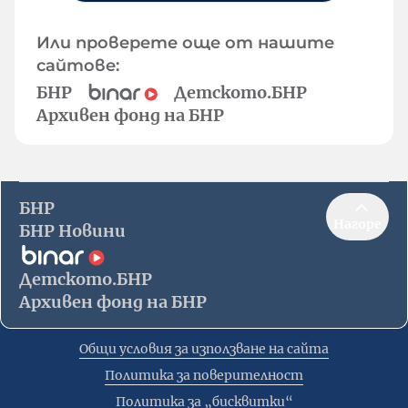
Или проверете още от нашите
сайтове:
БНР
Детското.БНР
Архивен фонд на БНР
БНР
Нагоре
БНР Новини
Детското.БНР
Архивен фонд на БНР
Общи условия за използване на сайта
Политика за поверителност
Политика за „бисквитки“