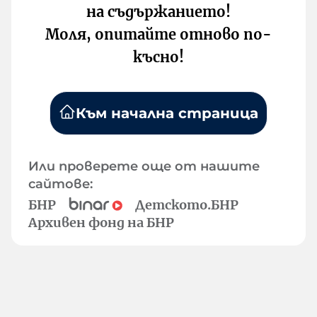
на съдържанието!
Моля, опитайте отново по-
късно!
Към начална страница
Или проверете още от нашите
сайтове:
БНР
Детското.БНР
Архивен фонд на БНР