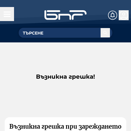
Възникна грешка!
Възникна грешка при зареждането