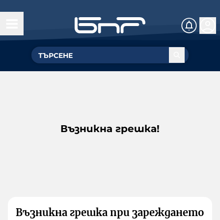
Възникна грешка!
Възникна грешка при зареждането