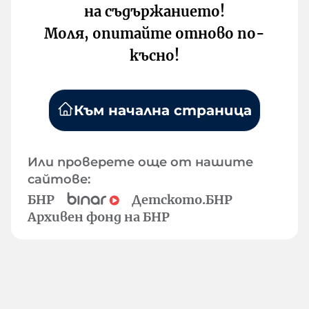
на съдържанието!
Моля, опитайте отново по-
късно!
Към начална страница
Или проверете още от нашите
сайтове:
БНР
Детското.БНР
Архивен фонд на БНР