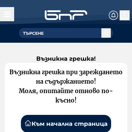
Възникна грешка!
Възникна грешка при зареждането
на съдържанието!
Моля, опитайте отново по-
късно!
Към начална страница