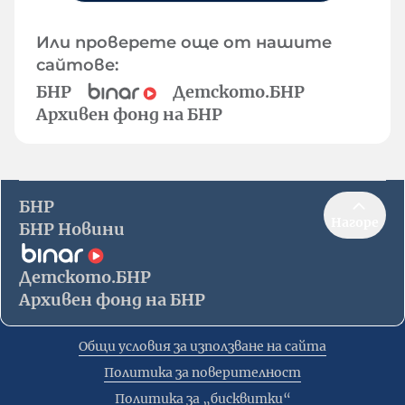
Или проверете още от нашите
сайтове:
БНР
Детското.БНР
Архивен фонд на БНР
БНР
Нагоре
БНР Новини
Детското.БНР
Архивен фонд на БНР
Общи условия за използване на сайта
Политика за поверителност
Политика за „бисквитки“