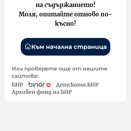
на съдържанието!
Моля, опитайте отново по-
късно!
Към начална страница
Или проверете още от нашите
сайтове:
БНР
Детското.БНР
Архивен фонд на БНР