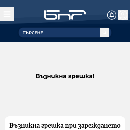
Възникна грешка!
Възникна грешка при зареждането