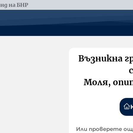
нд на БНР
Възникна г
Моля, опи
Или проверете ощ