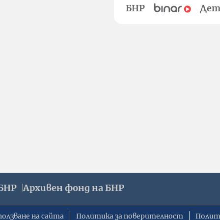
БНР
Дет
БНР
Архивен фонд на БНР
ползване на сайта
Политика за поверителност
Полит