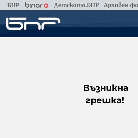
БНР
Детското.БНР
Архивен фо
Възникна
грешка!