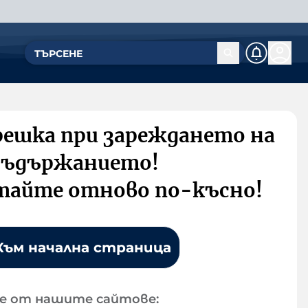
решка при зареждането на
съдържанието!
тайте отново по-късно!
Към начална страница
е от нашите сайтове: