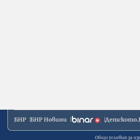
БНР
БНР Новини
Детското.
Общи условия за из