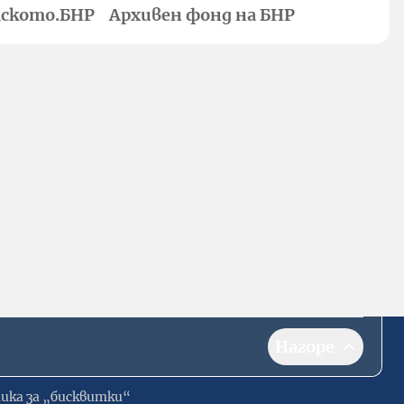
ското.БНР
Архивен фонд на БНР
Нагоре
ика за „бисквитки“