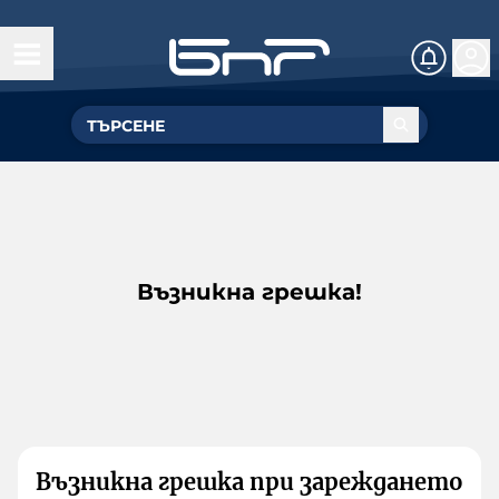
Възникна грешка!
Възникна грешка при зареждането