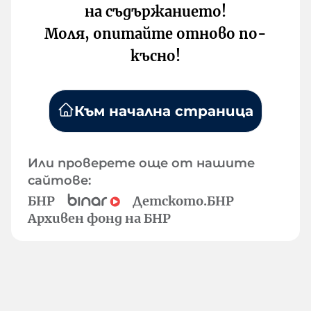
на съдържанието!
Моля, опитайте отново по-
късно!
Към начална страница
Или проверете още от нашите
сайтове:
БНР
Детското.БНР
Архивен фонд на БНР