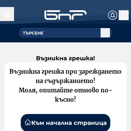
Възникна грешка!
Възникна грешка при зареждането
на съдържанието!
Моля, опитайте отново по-
късно!
Към начална страница