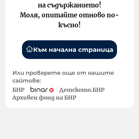
на съдържанието!
Моля, опитайте отново по-
късно!
Към начална страница
Или проверете още от нашите
сайтове:
БНР
Детското.БНР
Архивен фонд на БНР