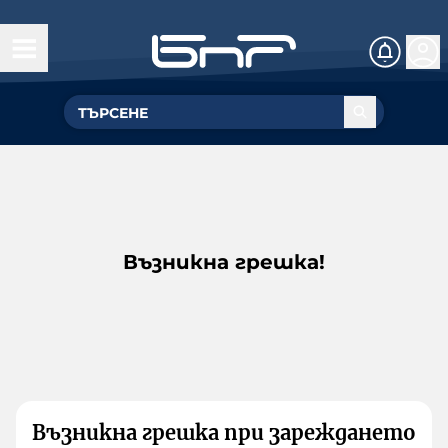
Възникна грешка!
Възникна грешка при зареждането