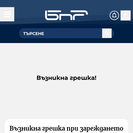
Възникна грешка!
Възникна грешка при зареждането