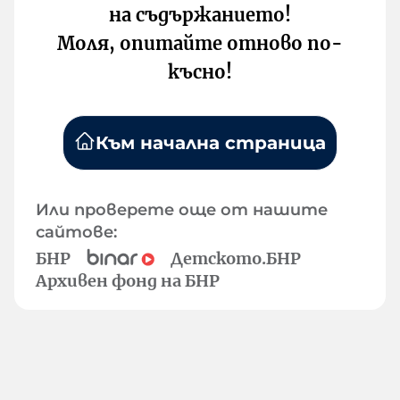
на съдържанието!
Моля, опитайте отново по-
късно!
Към начална страница
Или проверете още от нашите
сайтове:
БНР
Детското.БНР
Архивен фонд на БНР