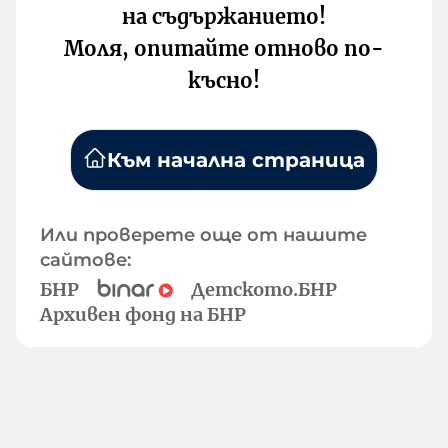
на съдържанието!
Моля, опитайте отново по-
късно!
Към начална страница
Или проверете още от нашите
сайтове:
БНР
Детското.БНР
Архивен фонд на БНР