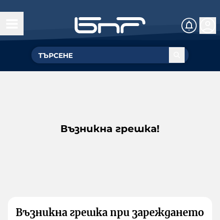
Възникна грешка!
Възникна грешка при зареждането