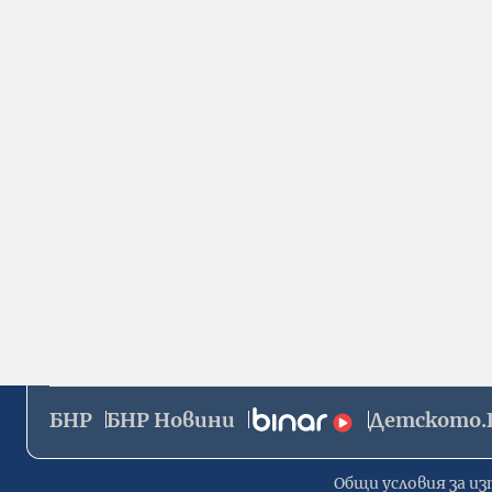
БНР
БНР Новини
Детското.
Общи условия за из