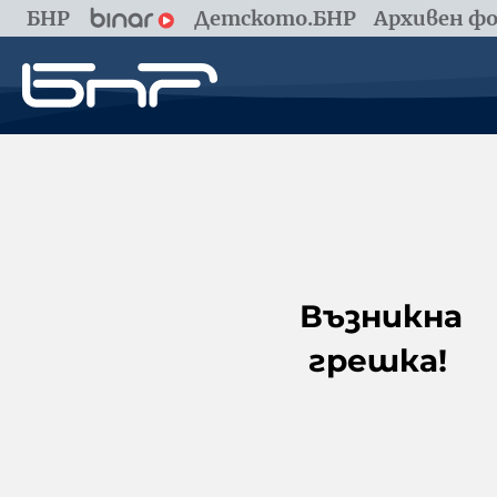
БНР
Детското.БНР
Архивен фо
Възникна
грешка!