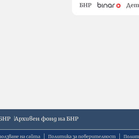
БНР
Дет
БНР
Архивен фонд на БНР
ползване на сайта
Политика за поверителност
Полит