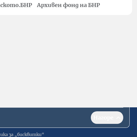
ското.БНР
Архивен фонд на БНР
Нагоре
ика за „бисквитки“