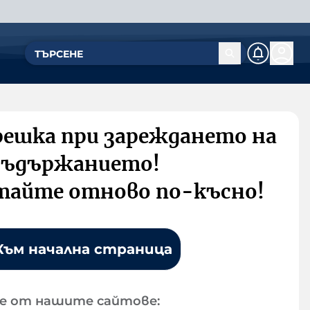
решка при зареждането на
съдържанието!
тайте отново по-късно!
Към начална страница
е от нашите сайтове: