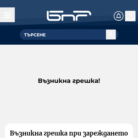
Възникна грешка!
Възникна грешка при зареждането