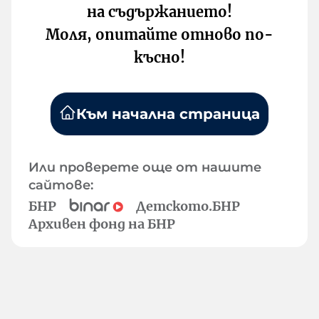
на съдържанието!
Моля, опитайте отново по-
късно!
Към начална страница
Или проверете още от нашите
сайтове:
БНР
Детското.БНР
Архивен фонд на БНР