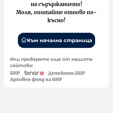
на съдържанието!
Моля, опитайте отново по-
късно!
Към начална страница
Или проверете още от нашите
сайтове:
БНР
Детското.БНР
Архивен фонд на БНР