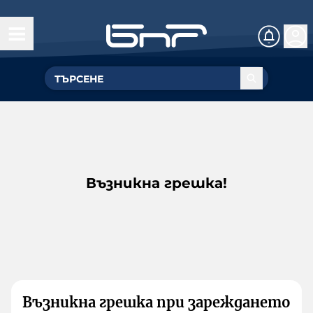
Възникна грешка!
Възникна грешка при зареждането