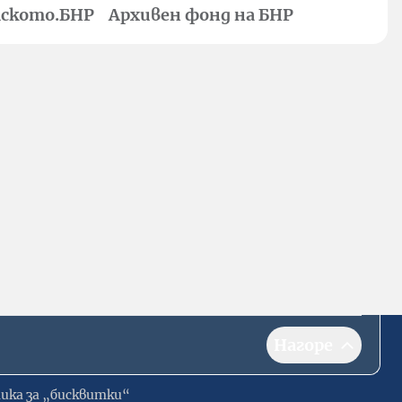
ското.БНР
Архивен фонд на БНР
Нагоре
ика за „бисквитки“