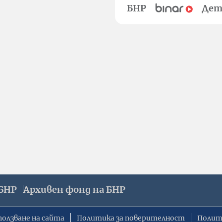
БНР
Дет
БНР
Архивен фонд на БНР
ползване на сайта
Политика за поверителност
Полит