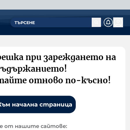
решка при зареждането на
съдържанието!
тайте отново по-късно!
Към начална страница
е от нашите сайтове: