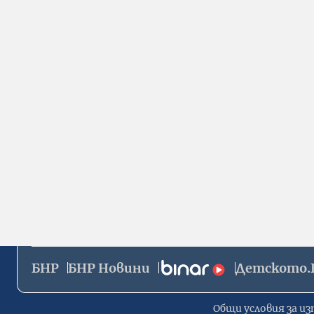
БНР
БНР Новини
Детското.
Общи условия за из