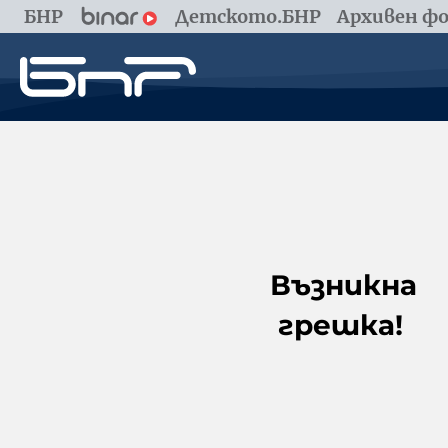
БНР
Детското.БНР
Архивен фо
Възникна
грешка!