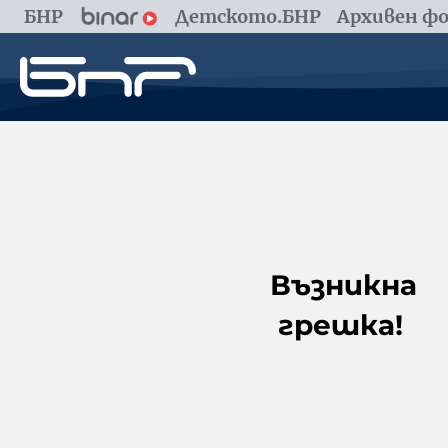
БНР
Детското.БНР
Архивен фо
Възникна
грешка!