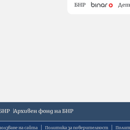
БНР
Дет
БНР
Архивен фонд на БНР
ползване на сайта
Политика за поверителност
Полит