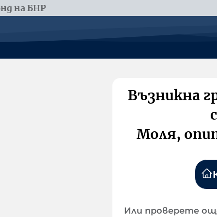
нд на БНР
Възникна г
Моля, опи
Или проверете ощ