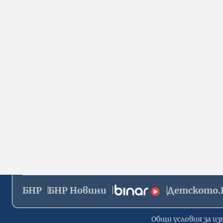
БНР
БНР Новини
Детското.
Общи условия за из