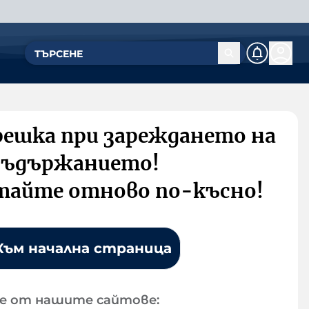
решка при зареждането на
съдържанието!
тайте отново по-късно!
Към начална страница
е от нашите сайтове: