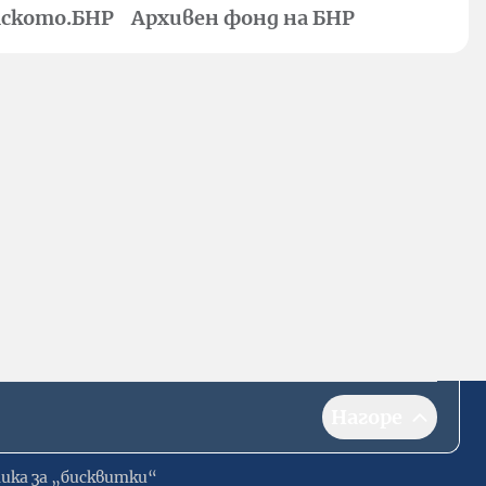
ското.БНР
Архивен фонд на БНР
Нагоре
ика за „бисквитки“