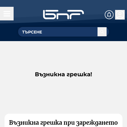
Възникна грешка!
Възникна грешка при зареждането