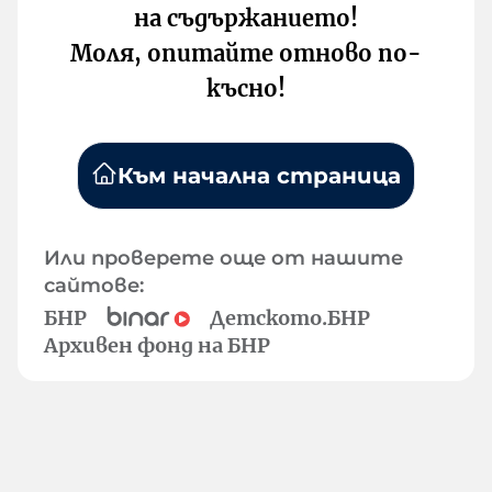
на съдържанието!
Моля, опитайте отново по-
късно!
Към начална страница
Или проверете още от нашите
сайтове:
БНР
Детското.БНР
Архивен фонд на БНР