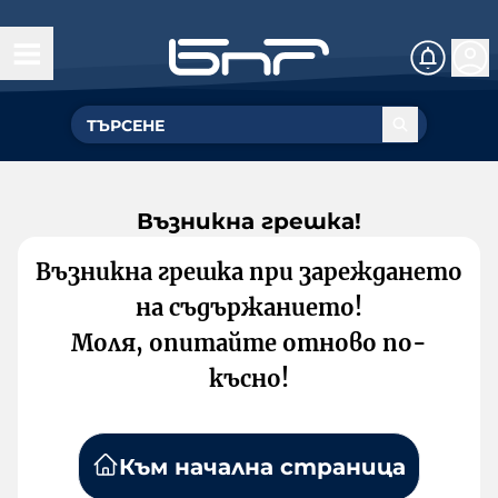
Възникна грешка!
Възникна грешка при зареждането
на съдържанието!
Моля, опитайте отново по-
късно!
Към начална страница