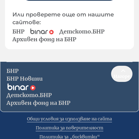
Или проверете още от нашите
сайтове:
БНР
Детското.БНР
Архивен фонд на БНР
БНР
Нагоре
БНР Новини
Детското.БНР
Архивен фонд на БНР
Общи условия за използване на сайта
Политика за поверителност
Политика за „бисквитки“