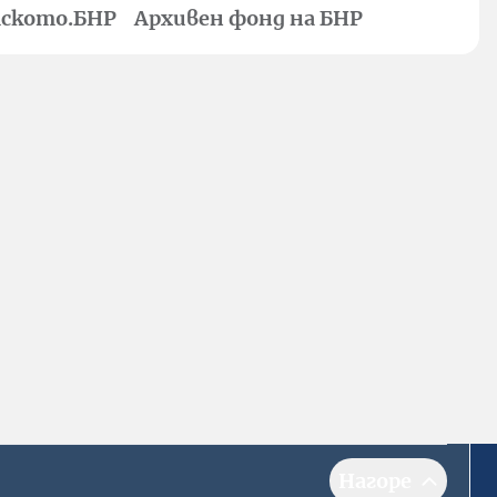
ското.БНР
Архивен фонд на БНР
Нагоре