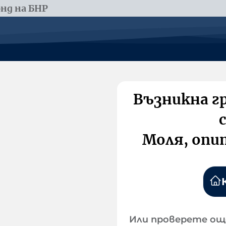
нд на БНР
Възникна г
Моля, опи
Или проверете ощ