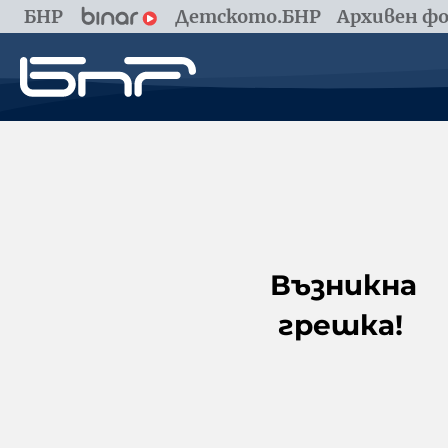
БНР
Детското.БНР
Архивен фо
Възникна
грешка!