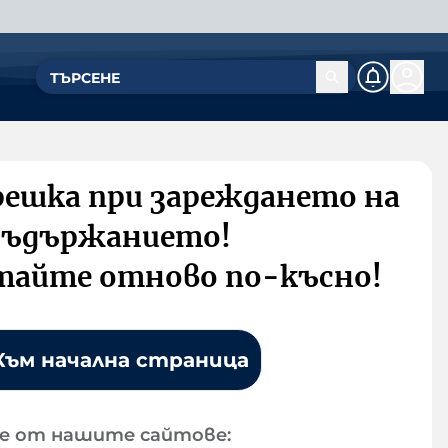
решка при зареждането на
съдържанието!
тайте отново по-късно!
Към начална страница
е от нашите сайтове: