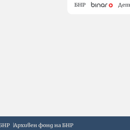
БНР
Дет
БНР
Архивен фонд на БНР