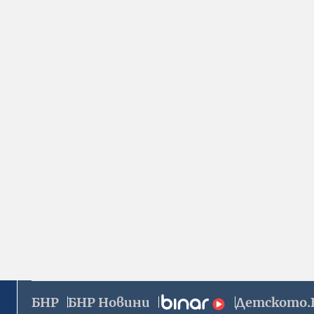
БНР
БНР Новини
Детското.