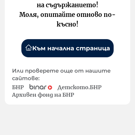
на съдържанието!
Моля, опитайте отново по-
късно!
Към начална страница
Или проверете още от нашите
сайтове:
БНР
Детското.БНР
Архивен фонд на БНР