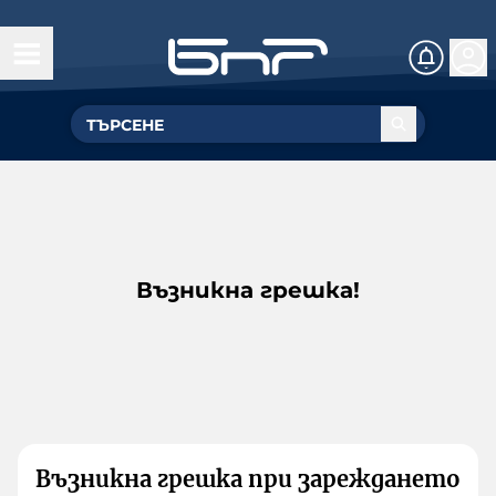
Възникна грешка!
Възникна грешка при зареждането